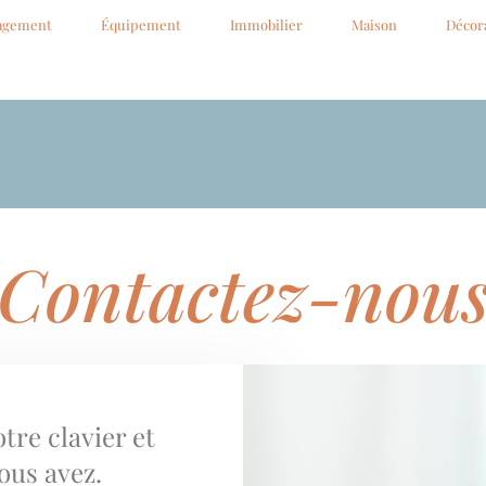
agement
Équipement
Immobilier
Maison
Décor
Contactez-nou
tre clavier et
ous avez.