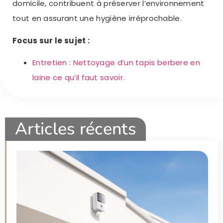
domicile, contribuent à préserver l’environnement
tout en assurant une hygiène irréprochable.
Focus sur le sujet :
Entretien : Nettoyage d’un tapis berbere en
laine ce qu’il faut savoir.
Articles récents
S
2
S
E
S
P
C
H
L